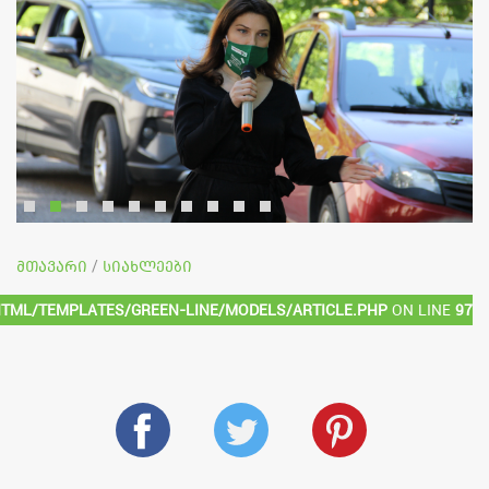
მთავარი
სიახლეები
/
html/templates/green-line/models/article.php
on line
97