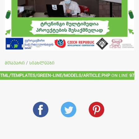
მთავარი
სიახლეები
/
html/templates/green-line/models/article.php
on line
97