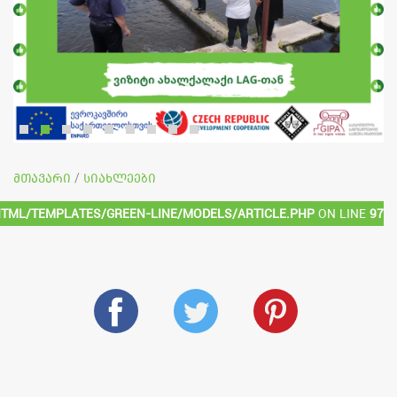
მთავარი
სიახლეები
/
html/templates/green-line/models/article.php
on line
97