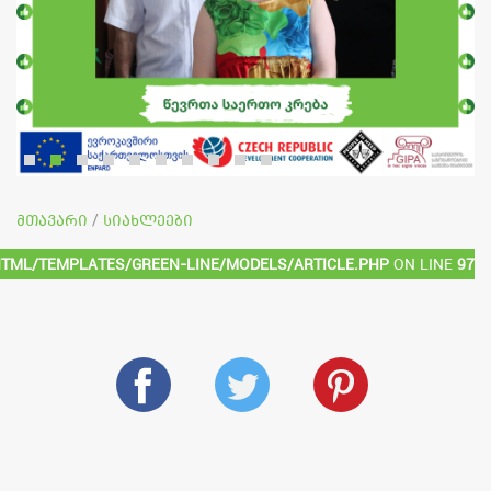
მთავარი
სიახლეები
/
html/templates/green-line/models/article.php
on line
97