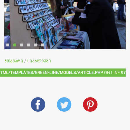
მთავარი
სიახლეები
/
html/templates/green-line/models/article.php
on line
97