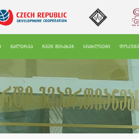
Ი
ᲒᲐᲚᲔᲠᲔᲐ
ᲩᲕᲔᲜ ᲨᲔᲡᲐᲮᲔᲑ
ᲡᲘᲐᲮᲚᲔᲔᲑᲘ
ᲓᲝᲙᲣᲛᲔ