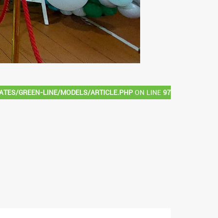
ates/green-line/models/article.php
on line
97