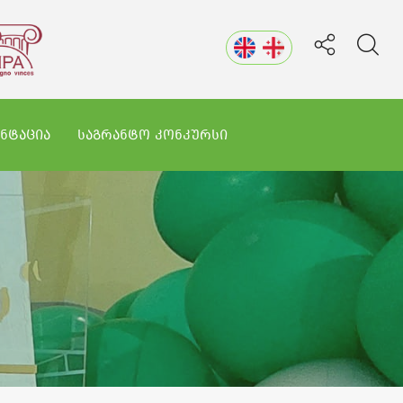
ᲜᲢᲐᲪᲘᲐ
ᲡᲐᲒᲠᲐᲜᲢᲝ ᲙᲝᲜᲙᲣᲠᲡᲘ