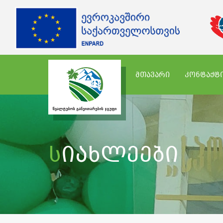
ᲛᲗᲐᲕᲐᲠᲘ
ᲙᲝᲜᲢᲐᲥᲢ
Სიახლეები