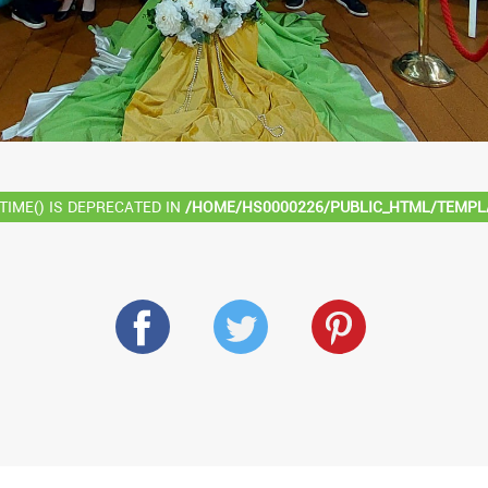
time() is deprecated in
/home/hs0000226/public_html/templ