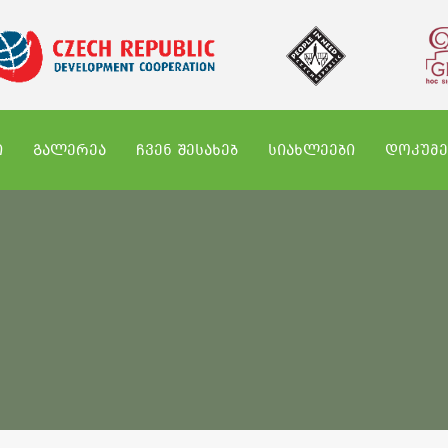
Ი
ᲒᲐᲚᲔᲠᲔᲐ
ᲩᲕᲔᲜ ᲨᲔᲡᲐᲮᲔᲑ
ᲡᲘᲐᲮᲚᲔᲔᲑᲘ
ᲓᲝᲙᲣᲛᲔ