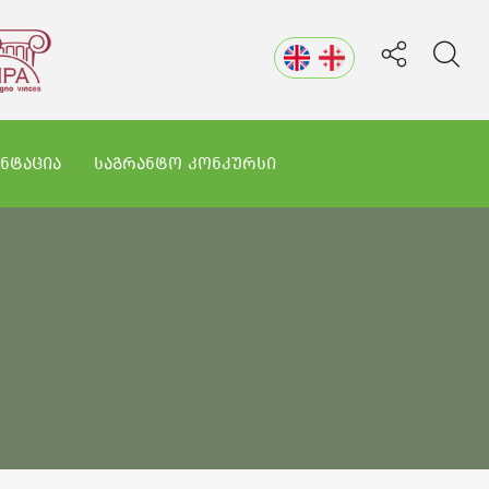
ᲜᲢᲐᲪᲘᲐ
ᲡᲐᲒᲠᲐᲜᲢᲝ ᲙᲝᲜᲙᲣᲠᲡᲘ