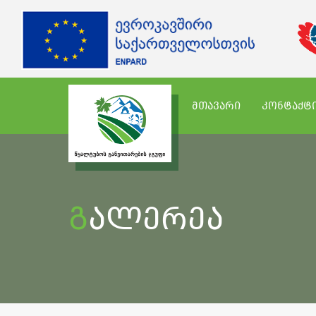
ᲛᲗᲐᲕᲐᲠᲘ
ᲙᲝᲜᲢᲐᲥᲢ
Გალერეა