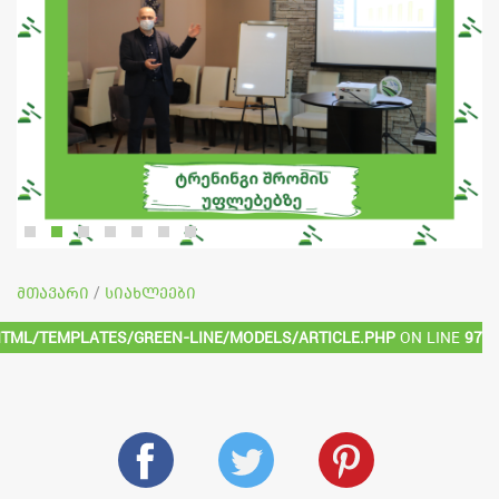
მთავარი
სიახლეები
/
html/templates/green-line/models/article.php
on line
97